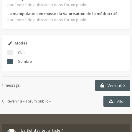
par Comité de publication
dans Forum public
La manipulation en masse : la valorisation de la médiocrité
par Comité de publication
dans Forum public
Modes
Clair
Sombre
1 message
Verrouillé
Revenir à « Forum public »
Aller
La Solidarité : article 4